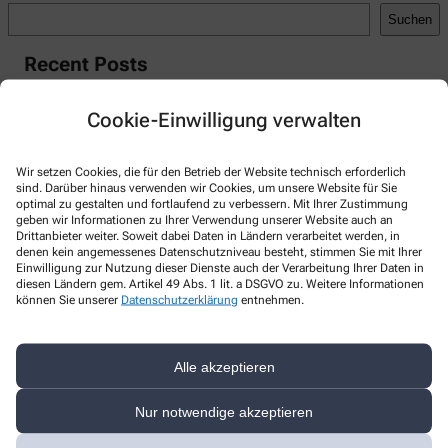
Suchen
Recent Posts
Hello world!
Cookie-Einwilligung verwalten
Recent Comments
Wir setzen Cookies, die für den Betrieb der Website technisch erforderlich
A WordPress Commenter
zu
Hello world!
sind. Darüber hinaus verwenden wir Cookies, um unsere Website für Sie
optimal zu gestalten und fortlaufend zu verbessern. Mit Ihrer Zustimmung
geben wir Informationen zu Ihrer Verwendung unserer Website auch an
Drittanbieter weiter. Soweit dabei Daten in Ländern verarbeitet werden, in
denen kein angemessenes Datenschutzniveau besteht, stimmen Sie mit Ihrer
Einwilligung zur Nutzung dieser Dienste auch der Verarbeitung Ihrer Daten in
Kontakt
diesen Ländern gem. Artikel 49 Abs. 1 lit. a DSGVO zu. Weitere Informationen
können Sie unserer
Datenschutzerklärung
entnehmen.
Rathaus-Apotheke
Aspenheck 1a
,
35799
Merenberg
Alle akzeptieren
06471-52214
Nur notwendige akzeptieren
06471-51055
rathaus-apotheke.merenberg@t-online.de