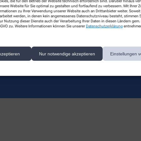
kies, die für den Betrieb der Website technisch erforderlich sind. Darüber hinaus v
Lieferoptionen
nsere Website für Sie optimal zu gestalten und fortlaufend zu verbessern. Mit Ihrer
ormationen zu Ihrer Verwendung unserer Website auch an Drittanbieter weiter. Soweit
Vitamin D
rarbeitet werden, in denen kein angemessenes Datenschutzniveau besteht, stimmen Si
Kontakt
ur Nutzung dieser Dienste auch der Verarbeitung Ihrer Daten in diesen Ländern gem. 
 DSGVO zu. Weitere Informationen können Sie unserer
Datenschutzerklärung
entnehme
kzeptieren
Nur notwendige akzeptieren
Einstellungen v
ert auf den Schutz Ihrer persönlichen Daten und garantieren die sichere Übertragun