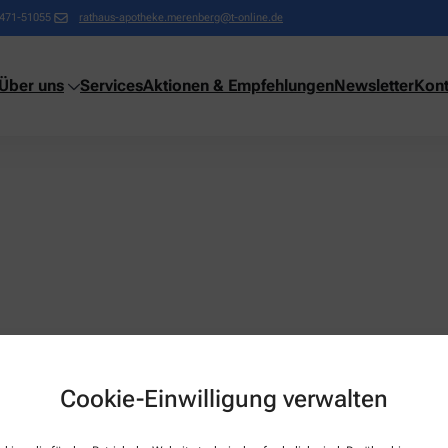
471-51055
rathaus-apotheke.merenberg@t-online.de
Über uns
Services
Aktionen & Empfehlungen
Newsletter
Kont
Cookie-Einwilligung verwalten
Über uns
Services
Team