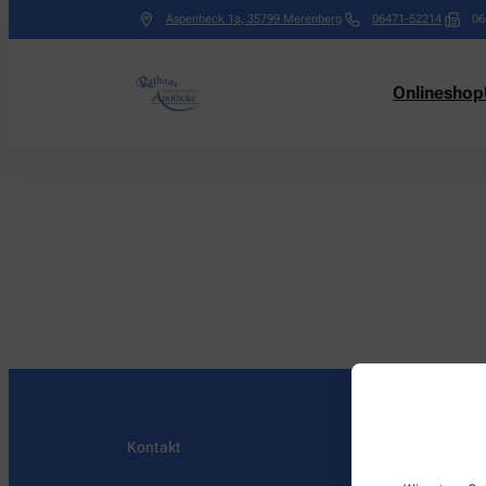
Aspenheck 1a
,
35799
Merenberg
06471-52214
06
Onlineshop
Kontakt