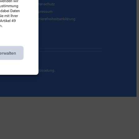
erwenden wir
Datenschutz
 Zustimmung
 dabei Daten
Impressum
e mit Ihrer
Barrierefreiheitserklärung
Artikel 49
n.
erwalten
g durch eine SSL-Verschlüsselung.