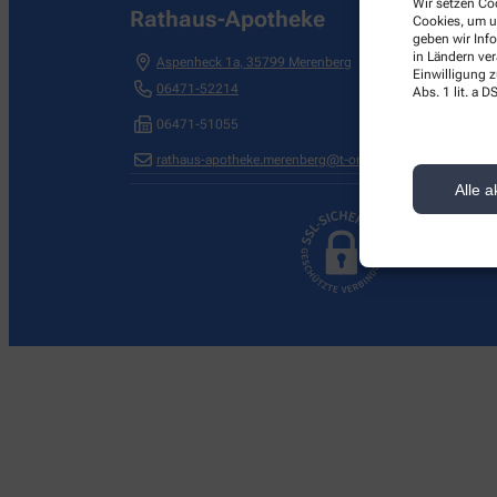
Wir setzen Coo
Rathaus-Apotheke
Cookies, um u
geben wir Inf
in Ländern ve
Aspenheck 1a
,
35799
Merenberg
Einwilligung z
06471-52214
Abs. 1 lit. a
06471-51055
rathaus-apotheke.merenberg@t-online.de
Alle a
Wir legen großen W